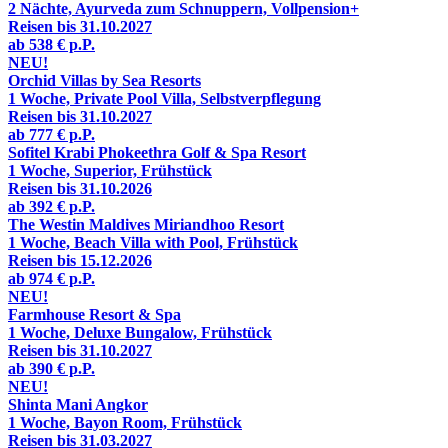
2 Nächte, Ayurveda zum Schnuppern, Vollpension+
Reisen bis 31.10.2027
ab
538 €
p.P.
NEU!
Orchid Villas by Sea Resorts
1 Woche, Private Pool Villa, Selbstverpflegung
Reisen bis 31.10.2027
ab
777 €
p.P.
Sofitel Krabi Phokeethra Golf & Spa Resort
1 Woche, Superior, Frühstück
Reisen bis 31.10.2026
ab
392 €
p.P.
The Westin Maldives Miriandhoo Resort
1 Woche, Beach Villa with Pool, Frühstück
Reisen bis 15.12.2026
ab
974 €
p.P.
NEU!
Farmhouse Resort & Spa
1 Woche, Deluxe Bungalow, Frühstück
Reisen bis 31.10.2027
ab
390 €
p.P.
NEU!
Shinta Mani Angkor
1 Woche, Bayon Room, Frühstück
Reisen bis 31.03.2027