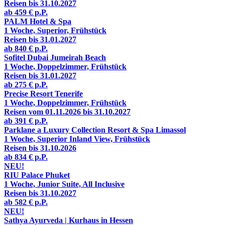
Reisen bis 31.10.2027
ab
459 €
p.P.
PALM Hotel & Spa
1 Woche, Superior, Frühstück
Reisen bis 31.01.2027
ab
840 €
p.P.
Sofitel Dubai Jumeirah Beach
1 Woche, Doppelzimmer, Frühstück
Reisen bis 31.01.2027
ab
275 €
p.P.
Precise Resort Tenerife
1 Woche, Doppelzimmer, Frühstück
Reisen vom 01.11.2026 bis 31.10.2027
ab
391 €
p.P.
Parklane a Luxury Collection Resort & Spa Limassol
1 Woche, Superior Inland View, Frühstück
Reisen bis 31.10.2026
ab
834 €
p.P.
NEU!
RIU Palace Phuket
1 Woche, Junior Suite, All Inclusive
Reisen bis 31.10.2027
ab
582 €
p.P.
NEU!
Sathya Ayurveda | Kurhaus in Hessen