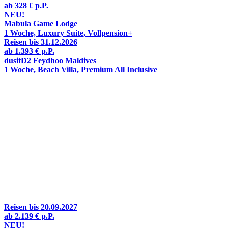
ab
328 €
p.P.
NEU!
Mabula Game Lodge
1 Woche, Luxury Suite, Vollpension+
Reisen bis 31.12.2026
ab
1.393 €
p.P.
dusitD2 Feydhoo Maldives
1 Woche, Beach Villa, Premium All Inclusive
Reisen bis
20.09.2027
ab
2.139 €
p.P.
NEU!