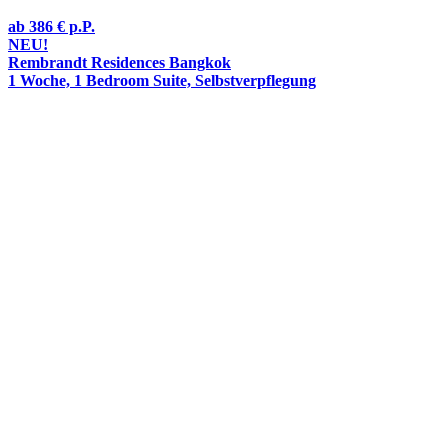
ab
386 €
p.P.
NEU!
Rembrandt Residences Bangkok
1 Woche, 1 Bedroom Suite, Selbstverpflegung