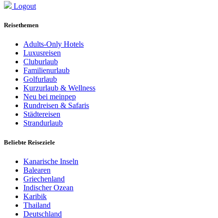
Logout
Reisethemen
Adults-Only Hotels
Luxusreisen
Cluburlaub
Familienurlaub
Golfurlaub
Kurzurlaub & Wellness
Neu bei meinpep
Rundreisen & Safaris
Städtereisen
Strandurlaub
Beliebte Reiseziele
Kanarische Inseln
Balearen
Griechenland
Indischer Ozean
Karibik
Thailand
Deutschland