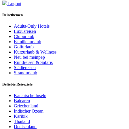
Logout
Reisethemen
Adults-Only Hotels
Luxusreisen
Cluburlaub
Familienurlaub
Golfurlaub
Kurzurlaub & Wellness
Neu bei meinpep
Rundreisen & Safaris
Städtereisen
Strandurlaub
Beliebte Reiseziele
Kanarische Inseln
Balearen
Griechenland
Indischer Ozean
Karibik
Thailand
Deutschland