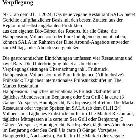
Verpflegung
NEU ab dem 01.11.2024: Das neue vegane Restaurant SALA bietet
Gerichte auf pflanzlicher Basis mit den besten Zutaten aus der
Region und selbst angebauten Produkten
aus den eigenen Bio-Gärten des Resorts. für alle Gäste, die
Halbpension, Vollpension oder Pure Indulgence gebucht haben,
können SALA im Rahmen des Dine Around-Angebots entweder
zum Mittag- oder Abendessen genießen.
Die gastronomischen Einrichtungen umfassen vier Restaurants und
zwei Bars. Die Unterbringung bietet als buchbare
Verpflegungsleistungen Übernachtung inkl. Frühstück,
Halbpension, Vollpension und Pure Indulgence (All Inclusive).
Frühstück: Tägliches internationales Frühstücksbuffet im The
Market Restaurant
Halbpension: Tägliches internationales Frühstücksbuffet und
tägliches Abendessen im Benjarong oder Sea Grill à la carte (3
Gänge: Vorspeise, Hauptgericht, Nachspeise), Buffet im The Market
Restaurant oder vegane Speisen im SALA (ab dem 01.11.24).
Vollpension: Tägliches Frühstücksbuffet im The Market Restaurant,
tägliches Mittagessen à la carte im Sea Grill oder Benjarong (3
Gänge: Vorspeise, Hauptgericht, Nachspeise), tägliches Abendessen
im Benjarong oder Sea Grill à la carte (3 Gänge: Vorspeise,
Hauptgericht, Nachspeise), Buffet im The Market oder vegane