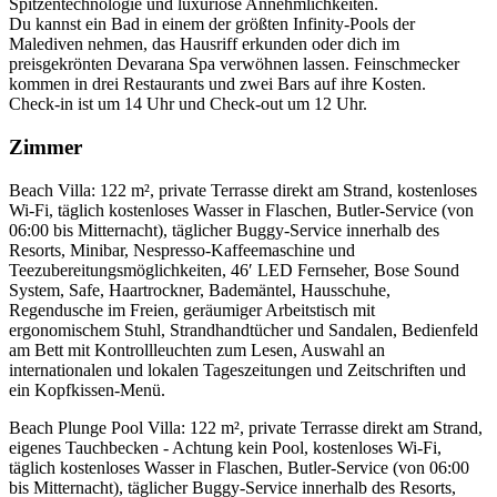
Spitzentechnologie und luxuriöse Annehmlichkeiten.
Du kannst ein Bad in einem der größten Infinity-Pools der
Malediven nehmen, das Hausriff erkunden oder dich im
preisgekrönten Devarana Spa verwöhnen lassen. Feinschmecker
kommen in drei Restaurants und zwei Bars auf ihre Kosten.
Check-in ist um 14 Uhr und Check-out um 12 Uhr.
Zimmer
Beach Villa: 122 m², private Terrasse direkt am Strand, kostenloses
Wi-Fi, täglich kostenloses Wasser in Flaschen, Butler-Service (von
06:00 bis Mitternacht), täglicher Buggy-Service innerhalb des
Resorts, Minibar, Nespresso-Kaffeemaschine und
Teezubereitungsmöglichkeiten, 46′ LED Fernseher, Bose Sound
System, Safe, Haartrockner, Bademäntel, Hausschuhe,
Regendusche im Freien, geräumiger Arbeitstisch mit
ergonomischem Stuhl, Strandhandtücher und Sandalen, Bedienfeld
am Bett mit Kontrollleuchten zum Lesen, Auswahl an
internationalen und lokalen Tageszeitungen und Zeitschriften und
ein Kopfkissen-Menü.
Beach Plunge Pool Villa: 122 m², private Terrasse direkt am Strand,
eigenes Tauchbecken - Achtung kein Pool, kostenloses Wi-Fi,
täglich kostenloses Wasser in Flaschen, Butler-Service (von 06:00
bis Mitternacht), täglicher Buggy-Service innerhalb des Resorts,