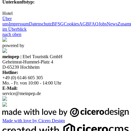
Unterkunftstyp:
Hotel
Über
uns
Impressum
Datenschutz
BFSG
Cookies
AGB
FAQ
Jobs
News
Zusamm
im Überblick
nach oben
powered by
meinpep
| Ebel Touristik GmbH
Geheimrat-Hummel-Platz 4
D-65239 Hochheim
Hotline:
+49 (0) 6146 605 305
Mo. - Fr. von 10:00 - 14:00 Uhr
E-Mail:
service@meinpep.de
Made with love by Cicero Design