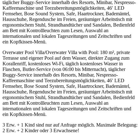
täglicher Buggy-Service innerhalb des Resorts, Minibar, Nespresso-
Kaffeemaschine und Teezubereitungsmöglichkeiten, 46′ LED
Fernseher, Bose Sound System, Safe, Haartrockner, Bademäntel,
Hausschuhe, Regendusche im Freien, geräumiger Arbeitstisch mit
ergonomischem Stuhl, Strandhandtücher und Sandalen, Bedienfeld
am Bett mit Kontrollleuchten zum Lesen, Auswahl an
internationalen und lokalen Tageszeitungen und Zeitschriften und
ein Kopfkissen-Menü.
Overwater Pool Villa/Overwater Villa with Pool: 180 m², private
Terrasse und eigener Pool auf dem Wasser, direkter Zugang zum
Korallenriff, kostenloses Wi-Fi, täglich kostenloses Wasser in
Flaschen, Butler-Service (von 06:00 bis Mitternacht), täglicher
Buggy-Service innerhalb des Resorts, Minibar, Nespresso-
Kaffeemaschine und Teezubereitungsmöglichkeiten, 46′ LED
Fernseher, Bose Sound System, Safe, Haartrockner, Bademäntel,
Hausschuhe, Regendusche im Freien, geräumiger Arbeitstisch mit
ergonomischem Stuhl, Strandhandtücher und Sandalen, Bedienfeld
am Bett mit Kontrollleuchten zum Lesen, Auswahl an
internationalen und lokalen Tageszeitungen und Zeitschriften und
ein Kopfkissen-Menü.
3 Erw. + 1 Kind sind nur auf Anfrage möglich. Maximale Belegung:
2 Erw. + 2 Kinder oder 3 Erwachsene!