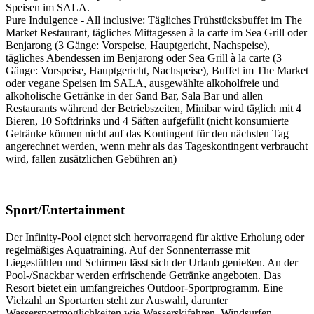
Speisen im SALA.
Pure Indulgence - All inclusive: Tägliches Frühstücksbuffet im The
Market Restaurant, tägliches Mittagessen à la carte im Sea Grill oder
Benjarong (3 Gänge: Vorspeise, Hauptgericht, Nachspeise),
tägliches Abendessen im Benjarong oder Sea Grill à la carte (3
Gänge: Vorspeise, Hauptgericht, Nachspeise), Buffet im The Market
oder vegane Speisen im SALA, ausgewählte alkoholfreie und
alkoholische Getränke in der Sand Bar, Sala Bar und allen
Restaurants während der Betriebszeiten, Minibar wird täglich mit 4
Bieren, 10 Softdrinks und 4 Säften aufgefüllt (nicht konsumierte
Getränke können nicht auf das Kontingent für den nächsten Tag
angerechnet werden, wenn mehr als das Tageskontingent verbraucht
wird, fallen zusätzlichen Gebühren an)
Sport/Entertainment
Der Infinity-Pool eignet sich hervorragend für aktive Erholung oder
regelmäßiges Aquatraining. Auf der Sonnenterrasse mit
Liegestühlen und Schirmen lässt sich der Urlaub genießen. An der
Pool-/Snackbar werden erfrischende Getränke angeboten. Das
Resort bietet ein umfangreiches Outdoor-Sportprogramm. Eine
Vielzahl an Sportarten steht zur Auswahl, darunter
Wassersportmöglichkeiten wie Wasserskifahren, Windsurfen,