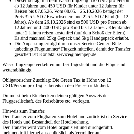
Dieser beträgt mit dem Wasserflugzeug 550 USD pro Person
ab 12 Jahren und 450 USD für Kinder unter 12 Jahren für
Reisen bis 07.05.26. Vom 08.05. - 25.10.2026 beträgt der
Preis 325 USD / Erwachsenem und 225 USD / Kind (bis 12
Jahre). Ab dem 26.10.2026 sind es 500 USD pro Person ab
12 Jahren und 400 USD pro Kind bis 12 Jahre. . Kleinkinder
unter 2 Jahren reisen kostenfrei (auf dem Schoß der Eltern).
Es sind maximal 25kg Gepäck und 5kg Handgepäck erlaubt.
Die Anpassung erfolgt durch unser Service Center! Bitte
unbedingt Flugnummer/ Flugzeit mitteilen, damit der Transfer
gesichert ist! Kontakt: service@meinpep.de
Wasserflugzeuge verkehren nur bei Tageslicht und die Flüge sind
wetterabhängig.
Obligatorischer Zuschlag: Die Green Tax in Höhe von 12
USD/Person pro Tag ist bereits in den Preisen inkludiert.
Du musst beim Einchecken deinen gültigen Ausweis der
Fluggesellschaft, des Reisebüros etc. vorlegen.
Hinweis zum Transfer:
Der Transfer vom Flughafen zum Hotel und zurück ist ein Service
des Hotels und Bestandteil der Hotelbuchung.
Der Transfer wird vom Hotel organisiert und durchgeführt.
meinpep tritt hierbei ausschließlich als Vermittler auf.