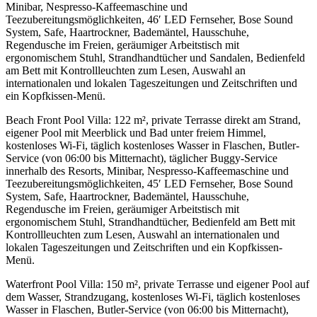
Minibar, Nespresso-Kaffeemaschine und
Teezubereitungsmöglichkeiten, 46′ LED Fernseher, Bose Sound
System, Safe, Haartrockner, Bademäntel, Hausschuhe,
Regendusche im Freien, geräumiger Arbeitstisch mit
ergonomischem Stuhl, Strandhandtücher und Sandalen, Bedienfeld
am Bett mit Kontrollleuchten zum Lesen, Auswahl an
internationalen und lokalen Tageszeitungen und Zeitschriften und
ein Kopfkissen-Menü.
Beach Front Pool Villa: 122 m², private Terrasse direkt am Strand,
eigener Pool mit Meerblick und Bad unter freiem Himmel,
kostenloses Wi-Fi, täglich kostenloses Wasser in Flaschen, Butler-
Service (von 06:00 bis Mitternacht), täglicher Buggy-Service
innerhalb des Resorts, Minibar, Nespresso-Kaffeemaschine und
Teezubereitungsmöglichkeiten, 45′ LED Fernseher, Bose Sound
System, Safe, Haartrockner, Bademäntel, Hausschuhe,
Regendusche im Freien, geräumiger Arbeitstisch mit
ergonomischem Stuhl, Strandhandtücher, Bedienfeld am Bett mit
Kontrollleuchten zum Lesen, Auswahl an internationalen und
lokalen Tageszeitungen und Zeitschriften und ein Kopfkissen-
Menü.
Waterfront Pool Villa: 150 m², private Terrasse und eigener Pool auf
dem Wasser, Strandzugang, kostenloses Wi-Fi, täglich kostenloses
Wasser in Flaschen, Butler-Service (von 06:00 bis Mitternacht),